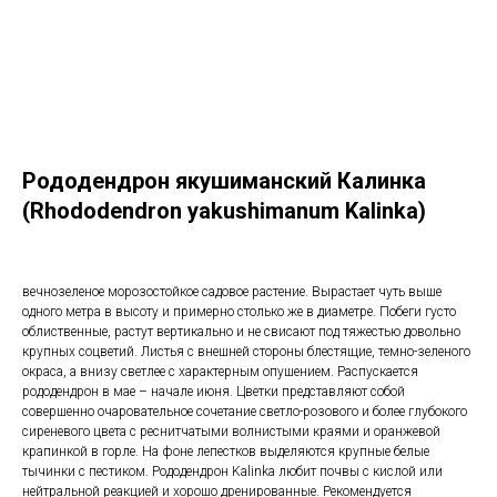
Рододендрон якушиманский Калинка
(Rhododendron yakushimanum Kalinka)
вечнозеленое морозостойкое садовое растение. Вырастает чуть выше
одного метра в высоту и примерно столько же в диаметре. Побеги густо
облиственные, растут вертикально и не свисают под тяжестью довольно
крупных соцветий. Листья с внешней стороны блестящие, темно-зеленого
окраса, а внизу светлее с характерным опушением. Распускается
рододендрон в мае – начале июня. Цветки представляют собой
совершенно очаровательное сочетание светло-розового и более глубокого
сиреневого цвета с реснитчатыми волнистыми краями и оранжевой
крапинкой в горле. На фоне лепестков выделяются крупные белые
тычинки с пестиком. Рододендрон Kalinka любит почвы с кислой или
нейтральной реакцией и хорошо дренированные. Рекомендуется