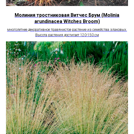
Молиния тростниковая Витчес Брум (Molinia
arundinacea Witches Broom)
многолетнее декоративное травянистое растение из семейства злаковых.
Высота растения достигает 120-150 см