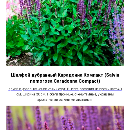
Шалфей дубравный Карадонна Компакт (Salvia
nemorosa Caradonna Compact)
яркий и довольно компактный сорт. Высота растения не превышает 40
см, ширина 30 см. Побеги прочные, очень темные, украшены
ароматными зелеными листьями.