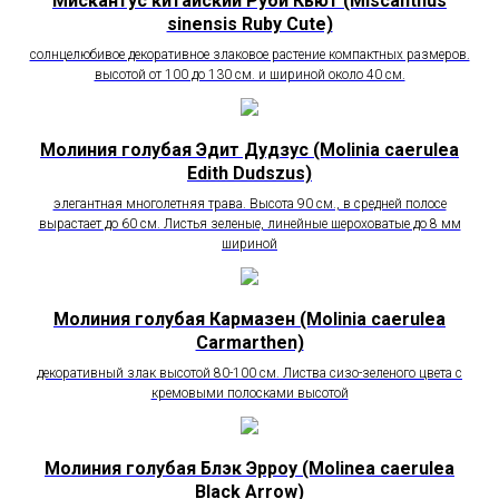
Мискантус китайский Руби Кьют (Miscanthus
sinensis Ruby Cute)
солнцелюбивое декоративное злаковое растение компактных размеров.
высотой от 100 до 130 см. и шириной около 40 см.
Молиния голубая Эдит Дудзус (Molinia caerulea
Edith Dudszus)
элегантная многолетняя трава. Высота 90 см., в средней полосе
вырастает до 60 см. Листья зеленые, линейные шероховатые до 8 мм
шириной
Молиния голубая Кармазен (Molinia caerulea
Carmarthen)
декоративный злак высотой 80-100 см. Листва сизо-зеленого цвета с
кремовыми полосками высотой
Молиния голубая Блэк Эрроу (Molinea caerulea
Black Arrow)