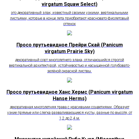
virgatum Squaw Select)
это декоративный злак, известный своими узкими, вертикальными
листьями, которые в конце лета приобретают красновато-фиолетовый
оттенок
Просо прутьевидное Прейри Скай (Panicum
virgatum Prairie Sky)
декоративный сорт многолетнего злака, отличающийся строгой
вертикальной архитектурой, устойчивостью и насыщенной голубовато-
зелёной окраской листвы.
Просо прутьевидное Ханс Хермс (Panicum virgatum
Hanse Herms)
декоративная многолетняя трава с красивыми соцветиями. Образует
узкие прямые или слегка разваливающиеся кусты, разные по высоте, от
1,2 до 2,4 м.