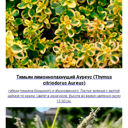
Тимьян лимоннопахнущий Ауреус (Thymus
citriodorus Aureus)
гибрид тимьяна блошиного и обыкновенного. Листья зеленые с желтой
каймой по краям. Цветет в июне-июле. Высота во время цветения около
15-30 см.