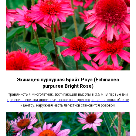
Эхинацея пурпурная Брайт Роуз (Echinacea
purpurea Bright Rose)
травянистый многолетник, достигающий высоты в 0,6 м. В первые дни
цветения лепестки ярко-алые, позже этот цвет сохраняется только ближе
к центру, наружная часть лепестков становится розовой.