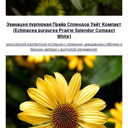
Эхинацея пурпурная Прайр Сплендор Уайт Компакт
(Echinacea purpurea Prairie Splendor Compact
White)
многолетний компактный кустарник с прямыми, шершавыми стеблями и
белыми цветами с выпуклой сердцевиной.