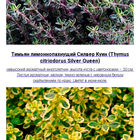
Тимьян лимоннопахнущий Силвер Куин (Thymus
citriodorus Silver Queen)
невысокий ароматный многолетник, высота куста с цветоносами – 30 см.
Листья ароматные, мелкие, темно-зеленые с неровным белым
окаймлением по краю. Цветет в июне-июле.