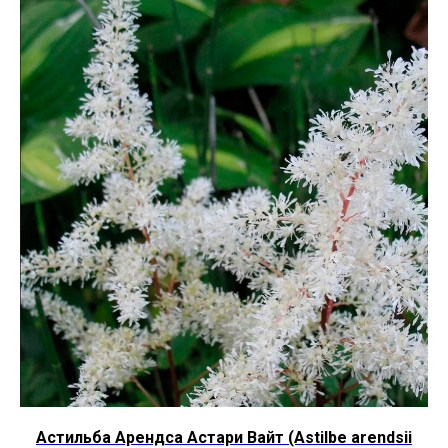
Астильба Арендса Астари Вайт (Astilbe arendsii