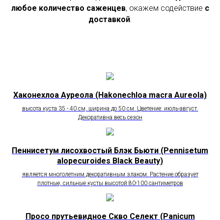
любое количество саженцев
, окажем содействие
с
доставкой
.
Хаконехлоа Ауреола (Hakonechloa macra Aureola)
высота куста 35 - 40 см, ширина до 50 см. Цветение: июль-август.
Декоративна весь сезон
Пеннисетум лисохвостый Блэк Бьюти (Pennisetum
alopecuroides Black Beauty)
является многолетним декоративным злаком. Растение образует
плотные, сильные кусты высотой 80-100 сантиметров
Просо прутьевидное Скво Селект (Panicum