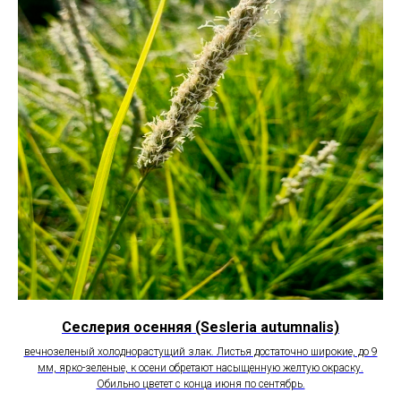
Сеслерия осенняя (Sesleria autumnalis)
вечнозеленый холоднорастущий злак. Листья достаточно широкие, до 9
мм, ярко-зеленые, к осени обретают насыщенную желтую окраску.
Обильно цветет с конца июня по сентябрь.