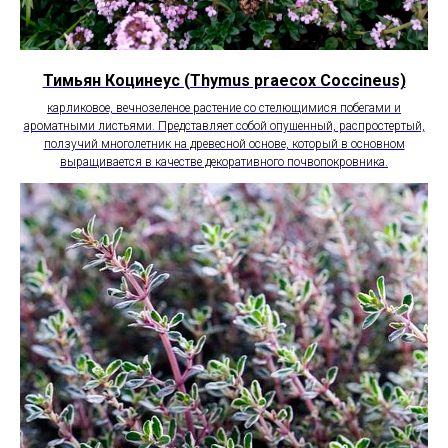
Тимьян Коцинеус (Thymus praecox Coccineus)
карликовое, вечнозеленое растение со стелющимися побегами и
ароматными листьями. Представляет собой опушенный, распростертый,
ползучий многолетник на древесной основе, который в основном
выращивается в качестве декоративного почвопокровника.