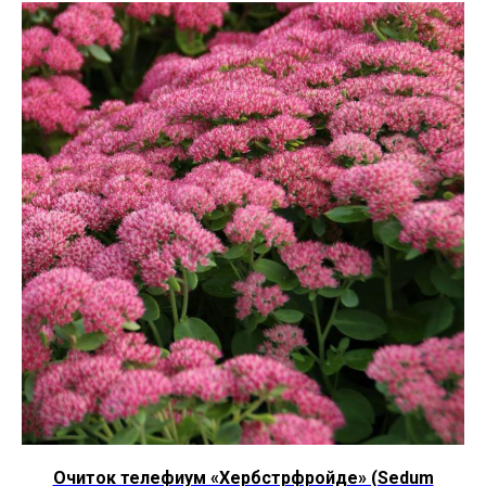
Очиток телефиум «Хербстрфройде» (Sedum