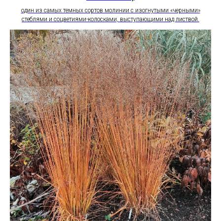
один из самых темных сортов молинии с изогнутыми «черными»
стеблями и соцветиями-колосками, выступающими над листвой.