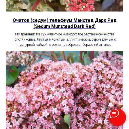
Очиток (седум) телефиум Манстед Дарк Ред
(Sedum Munstead Dark Red)
это травянистое суккулентное низкорослое растение семейства
Толстянковые. Листья мясистые, эллиптические, серо-зеленые, с
пурпурной каймой, к осени приобретают бордовый оттенок.