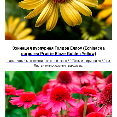
Эхинацея пурпурная Голдэн Еллоу (Echinacea
purpurea Prairie Blaze Golden Yellow)
травянистый многолетник, высотой около 50-70 см и шириной до 60 см.
Листья темно-зеленые, шершавые.