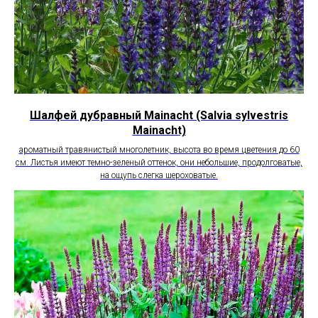
Шалфей дубравный Mainacht (Salvia sylvestris
Mainacht)
ароматный травянистый многолетник, высота во время цветения до 60
см. Листья имеют темно-зеленый оттенок, они небольшие, продолговатые,
на ощупь слегка шероховатые.