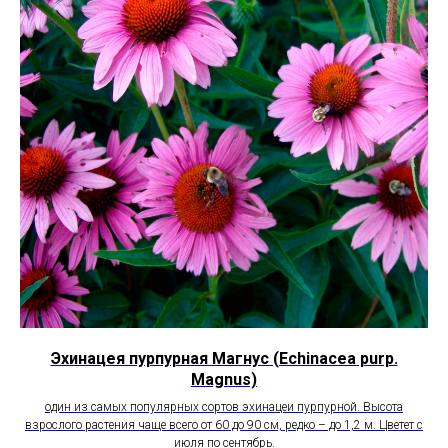
Эхинацея пурпурная Магнус (Echinacea purp.
Magnus)
один из самых популярных сортов эхинацеи пурпурной. Высота
взрослого растения чаще всего от 60 до 90 см, редко – до 1,2 м. Цветет с
июля по сентябрь.