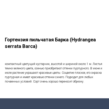
Гортензия пильчатая Барка (Hydrangea
serrata Barca)
компактный цветущий кустарник, высотой и шириной около 1 м. Листья
темно-зеленого цвета, осенью приобретают оттенки пурпурного. В июне и
июле растение украшают красивые цветы. Соцветие плоское, его окраска
пурпурная и имеет красивые оттенки синего. Подходит для любых
почвенных условий. Сорт очень хорошо переносит обрезку.