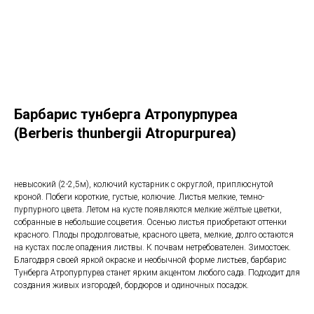
Барбарис тунберга Атропурпуреа
(Berberis thunbergii Atropurpurea)
невысокий (2-2,5м), колючий кустарник с округлой, приплюснутой
кроной. Побеги короткие, густые, колючие. Листья мелкие, темно-
пурпурного цвета. Летом на кусте появляются мелкие жёлтые цветки,
собранные в небольшие соцветия. Осенью листья приобретают оттенки
красного. Плоды продолговатые, красного цвета, мелкие, долго остаются
на кустах после опадения листвы. К почвам нетребователен. Зимостоек.
Благодаря своей яркой окраске и необычной форме листьев, барбарис
Тунберга Атропурпуреа станет ярким акцентом любого сада. Подходит для
создания живых изгородей, бордюров и одиночных посадок.