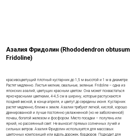
Азалия Фридолин (Rhododendron obtusum
Fridoline)
красивоцветущий плотный кустарник до 1,5 м высотой и 1 м в диаметре.
Растет медленно. Листья мелкие, овальные, зеленые. Fridoline – одна из
японских азалий, цветущих красным цветом. Она может похвастаться
ярко-красными цветками, 4-4,5 см в ширину, которые распускаются
поздней весной, в конце апреля, и цветут до середины июня. Кустарник
растет медленно, ближе к земле. Азалии требуют легкой, кислой, хорошо
дренированной и лучше постоянно увлажненной (но не заболоченной)
почвы, богатой железом и фосфором. Место посадки – полутень или
яркий, но рассеянный свет. Не выносит прямых солнечных лучей и
сильных ветров. Азалия Фридолин используется для массовых
цветочных композиций или вдоль дорожек, бордюров. Подходит для