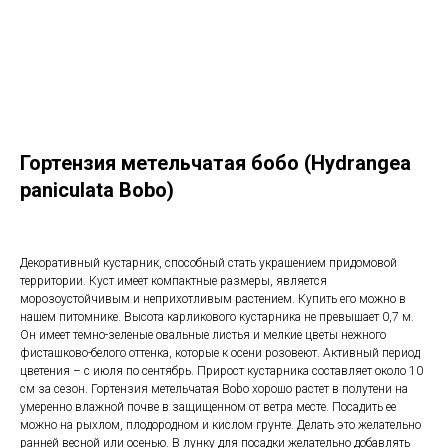
Гортензия метельчатая бобо (Hydrangea
paniculata Bobo)
Декоративный кустарник, способный стать украшением придомовой
территории. Куст имеет компактные размеры, является
морозоустойчивым и неприхотливым растением. Купить его можно в
нашем питомнике. Высота карликового кустарника не превышает 0,7 м.
Он имеет темно-зеленые овальные листья и мелкие цветы нежного
фисташково-белого оттенка, которые к осени розовеют. Активный период
цветения – с июля по сентябрь. Прирост кустарника составляет около 10
см за сезон. Гортензия метельчатая Bobo хорошо растет в полутени на
умеренно влажной почве в защищенном от ветра месте. Посадить ее
можно на рыхлом, плодородном и кислом грунте. Делать это желательно
ранней весной или осенью. В лунку для посадки желательно добавлять