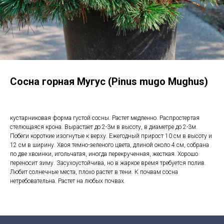
Сосна горная Мугус (Pinus mugo Mughus)
кустарниковая форма густой сосны. Растет медленно. Распростертая
стелющаяся крона. Вырастает до 2-3м в высоту, в диаметре до 2-3м.
Побеги короткие изогнутые к верху. Ежегодный прирост 10 см в высоту и
12 см в ширину. Хвоя темно-зеленого цвета, длиной около 4 см, собрана
по две хвоинки, игольчатая, иногда перекрученная, жесткая. Хорошо
переносит зиму. Засухоустойчива, но в жаркое время требуется полив.
Любит солнечные места, плохо растет в тени. К почвам сосна
нетребовательна. Растет на любых почвах.