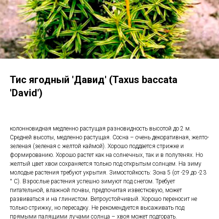
Тис ягодный 'Давид' (Taxus baccata
'David')
колонновидная медленно растущая разновидность высотой до 2 м.
Средней высоты, медленно растущая. Сосна – очень декоративная, желто-
зеленая (зеленая с желтой каймой). Хорошо поддается стрижке и
формированию. Хорошо растет как на солнечных, так и в полутенях. Но
желтый цвет хвои сохраняется только под открытым солнцем. На зиму
молодые растения требуют укрытия. Зимостойкость: Зона 5 (от -29 до -23
° C). Взрослые растения успешно зимуют под снегом. Требует
питательной, влажной почвы, предпочитая известковую, может
развиваться и на глинистом. Ветроустойчивый. Хорошо переносит не
только стрижку, но пересадку. Не рекомендуется высаживать под
прямыми палящими лучами солнца – хвоя может подгорать.