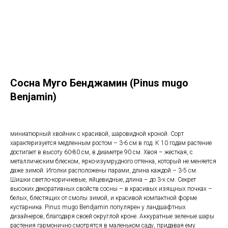
Сосна Муго Бенджамин (Pinus mugo
Benjamin)
миниатюрный хвойник с красивой, шаровидной кроной.
Сорт
характеризуется медленным ростом – 3-6 см в год. К 10 годам растение
достигает в высоту 60-80 см, в диаметре 90 см. Хвоя – жесткая, с
металлическим блеском, ярко-изумрудного оттенка, который не меняется
даже зимой. Иголки расположены парами, длина каждой – 3-5 см.
Шишки светло-коричневые, яйцевидные, длина – до 3-х см. Секрет
высоких декоративных свойств сосны – в красивых изящных почках –
белых, блестящих от смолы зимой, и красивой компактной форме
кустарника. Pinus mugo Bendjamin популярен у ландшафтных
дизайнеров, благодаря своей округлой кроне. Аккуратные зеленые шары
растения гармонично смотрятся в маленьком саду, придавая ему