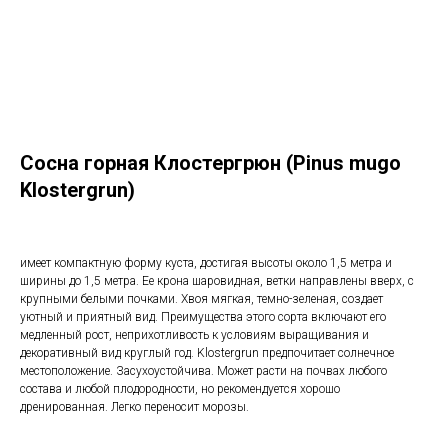
Сосна горная Клостергрюн (Pinus mugo
Klostergrun)
имеет компактную форму куста, достигая высоты около 1,5 метра и
ширины до 1,5 метра. Ее крона шаровидная, ветки направлены вверх, с
крупными белыми почками. Хвоя мягкая, темно-зеленая, создает
уютный и приятный вид. Преимущества этого сорта включают его
медленный рост, неприхотливость к условиям выращивания и
декоративный вид круглый год. Klostergrun предпочитает солнечное
местоположение. Засухоустойчива. Может расти на почвах любого
состава и любой плодородности, но рекомендуется хорошо
дренированная. Легко переносит морозы.