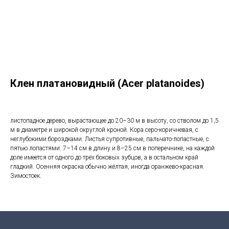
Клен платановидный (Acer platanoides)
листопадное дерево, вырастающее до 20–30 м в высоту, со стволом до 1,5
м в диаметре и широкой округлой кроной. Кора серо-коричневая, с
неглубокими бороздками. Листья супротивные, пальчато-лопастные, с
пятью лопастями. 7–14 см в длину и 8–25 см в поперечнике, на каждой
доле имеется от одного до трёх боковых зубцов, а в остальном край
гладкий. Осенняя окраска обычно жёлтая, иногда оранжево-красная.
Зимостоек.