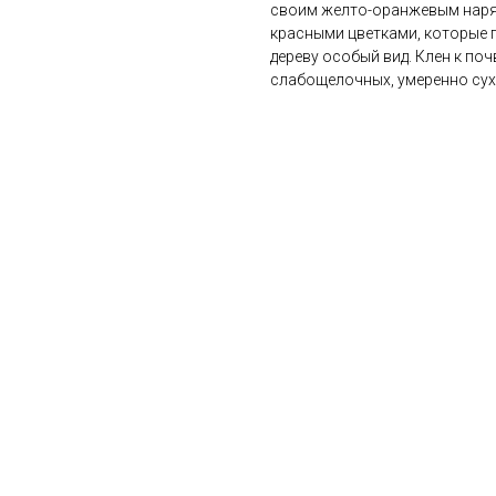
своим желто-оранжевым наряд
красными цветками, которые 
дереву особый вид. Клен к поч
слабощелочных, умеренно сух