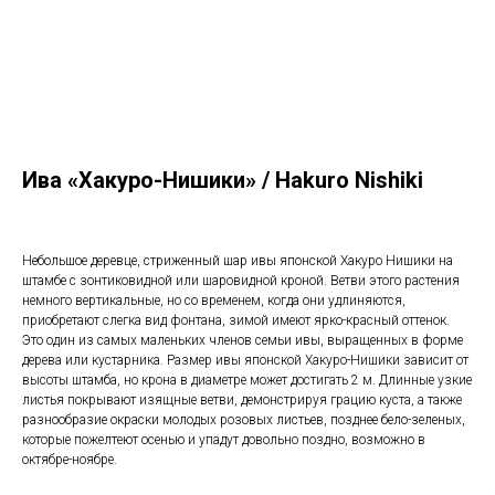
Ива «Хакуро-Нишики» / Hakuro Nishiki
Небольшое деревце, стриженный шар ивы японской Хакуро Нишики на
штамбе с зонтиковидной или шаровидной кроной. Ветви этого растения
немного вертикальные, но со временем, когда они удлиняются,
приобретают слегка вид фонтана, зимой имеют ярко-красный оттенок.
Это один из самых маленьких членов семьи ивы, выращенных в форме
дерева или кустарника. Размер ивы японской Хакуро-Нишики зависит от
высоты штамба, но крона в диаметре может достигать 2 м. Длинные узкие
листья покрывают изящные ветви, демонстрируя грацию куста, а также
разнообразие окраски молодых розовых листьев, позднее бело-зеленых,
которые пожелтеют осенью и упадут довольно поздно, возможно в
октябре-ноябре.