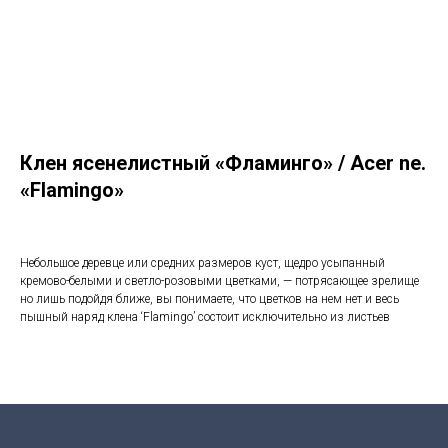
Клен ясенелистный «Фламинго» / Acer ne.
«Flamingo»
Небольшое деревце или средних размеров куст, щедро усыпанный
кремово-белыми и светло-розовыми цветками, — потрясающее зрелище
но лишь подойдя ближе, вы понимаете, что цветков на нем нет и весь
пышный наряд клена ‘Flamingo’ состоит исключительно из листьев