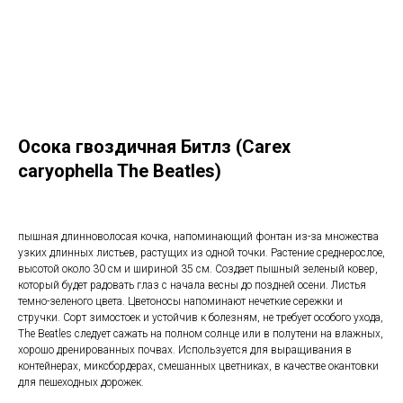
Осока гвоздичная Битлз (Carex
caryophella The Beatles)
пышная длинноволосая кочка, напоминающий фонтан из-за множества
узких длинных листьев, растущих из одной точки. Растение среднерослое,
высотой около 30 см и шириной 35 см. Создает пышный зеленый ковер,
который будет радовать глаз с начала весны до поздней осени. Листья
темно-зеленого цвета. Цветоносы напоминают нечеткие сережки и
стручки. Сорт зимостоек и устойчив к болезням, не требует особого ухода,
The Beatles следует сажать на полном солнце или в полутени на влажных,
хорошо дренированных почвах. Используется для выращивания в
контейнерах, миксбордерах, смешанных цветниках, в качестве окантовки
для пешеходных дорожек.