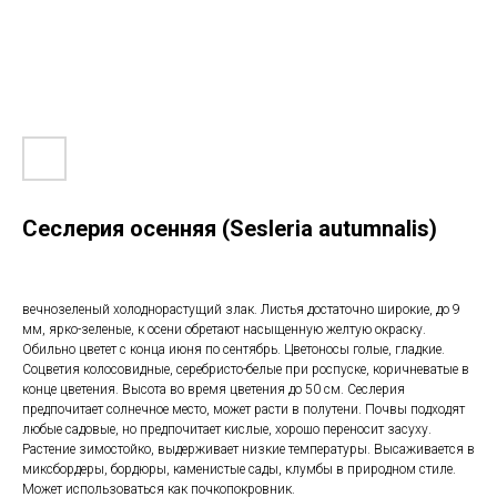
Сеслерия осенняя (Sesleria autumnalis)
вечнозеленый холоднорастущий злак. Листья достаточно широкие, до 9
мм, ярко-зеленые, к осени обретают насыщенную желтую окраску.
Обильно цветет с конца июня по сентябрь. Цветоносы голые, гладкие.
Соцветия колосовидные, серебристо-белые при роспуске, коричневатые в
конце цветения. Высота во время цветения до 50 см. Сеслерия
предпочитает солнечное место, может расти в полутени. Почвы подходят
любые садовые, но предпочитает кислые, хорошо переносит засуху.
Растение зимостойко, выдерживает низкие температуры. Высаживается в
миксбордеры, бордюры, каменистые сады, клумбы в природном стиле.
Может использоваться как почкопокровник.