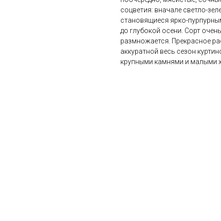
соцветия: вначале светло-зел
становящиеся ярко-пурпурными
до глубокой осени. Сорт оче
размножается. Прекрасное рас
аккуратной весь сезон куртин
крупными камнями и малыми 