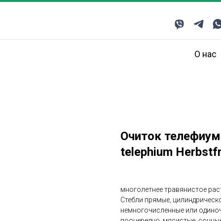
О нас
Очиток телефиум
telephium Herbstf
многолетнее травянистое рас
Стебли прямые, цилиндрическо
немногочисленные или одиночн
поочередно, мясистые, сочные