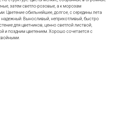
еные, затем светло-розовые, а к морозам
. Цветение обильнейшее, долгое, с середины лета
нь надежный. Выносливый, неприхотливый, быстро
тение для цветников, ценно светлой листвой,
ой и поздним цветением. Хорошо сочетается с
хвойными.