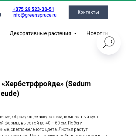
+375 29 523-30-51
Контакты
info@greenspruce.ru
Декоративные растения
Новости
 «Хербстрфройде» (Sedum
reude)
тение, образующее аккуратный, компактный куст.
й формы, высотой до 40 – 60 см. Побеги
ые, светло-зеленого цвета. Листья растут
 по структуре. Цветы мелкие, собранные в огромные