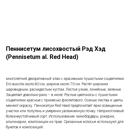
Пеннисетум лисохвостый Рэд Хэд
(Pennisetum al. Red Head)
многолетний декоративный злак с красивыми пушистыми соцветиями.
Его высота около 80 см, ширина около 70 см. Растет широким
шаровидным, раскидистым кустом. Листья узкие, линейные, зеленые.
Зацветает довольно рано – в июле. Рослые цветоносы с пушистыми
соцветиями красные с примесью фиолетового. Осенью листва и цветы
меняют окраску. Пеннисетум Red Head предпочитает ярко освещенные
участки или полутень и умеренно увлажненную почву. Неприхотливый
болезнеустойчивый сорт. Использование: миксбордеры, рокарии,
альпинарии, композиции из трав. Срезанные колосья используют для
букетов и композиций.